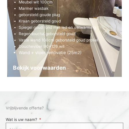
Meubel wit 100cm
Marmer wasbak
geborsteld goude plug
Kraan geborsteld goud
Spiegel goud rond met led en verwarming
Regendouche geborsteld goud
Vaste wand 100cm geborsteld goud profiel
Douchevloer 90×120 wit
Wand + vloer renovatie (25m2)
Bekijk voorwaarden
Vrijblijvende offerte?
Wat is uw naam?