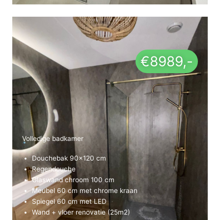
€8989,-
Volledige badkamer
Douchebak 90×120 cm
Regendouche
Glaswand chroom 100 cm
Meubel 60 cm met chrome kraan
Spiegel 60 cm met LED
Wand + vloer renovatie (25m2)