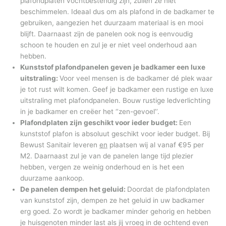
plafondplaten vochtbestendig zijn, zullen ze niet
beschimmelen. Ideaal dus om als plafond in de badkamer te
gebruiken, aangezien het duurzaam materiaal is en mooi
blijft. Daarnaast zijn de panelen ook nog is eenvoudig
schoon te houden en zul je er niet veel onderhoud aan
hebben.
Kunststof plafondpanelen geven je badkamer een luxe
uitstraling:
Voor veel mensen is de badkamer dé plek waar
je tot rust wilt komen. Geef je badkamer een rustige en luxe
uitstraling met plafondpanelen. Bouw rustige ledverlichting
in je badkamer en creëer het ‘’zen-gevoel’’.
Plafondplaten zijn geschikt voor ieder budget:
Een
kunststof plafon is absoluut geschikt voor ieder budget. Bij
Bewust Sanitair leveren
en
plaatsen wij al vanaf €95 per
M2. Daarnaast zul je van de panelen lange tijd plezier
hebben, vergen ze weinig onderhoud en is het een
duurzame aankoop.
De panelen dempen het geluid:
Doordat de plafondplaten
van kunststof zijn, dempen ze het geluid in uw badkamer
erg goed. Zo wordt je badkamer minder gehorig en hebben
je huisgenoten minder last als jij vroeg in de ochtend even