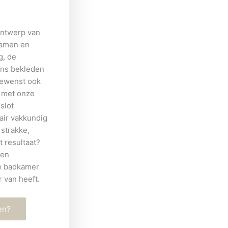
ontwerp van
samen en
g, de
ens bekleden
ewenst ook
r met onze
slot
tair vakkundig
strakke,
t resultaat?
 en
e badkamer
r van heeft.
en?