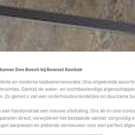
kamer Den Bosch bij Bewust Sanitair
iciënte en moderne badkamerrenovatie. Ons uitgebreide assort
letruimtes. Dankzij de water- en vochtbestendige eigenschapp
n. Zo geniet u van een onderhoudsvriendelijke en duurzame badk
n een handomdraai een nieuwe uitstraling. Ons all-in-one-conc
nelen direct, verwijderen het bestaande sanitair zorgvuldig e
ngen aanpassen en plafonds vernieuwen voor een perfect afgew