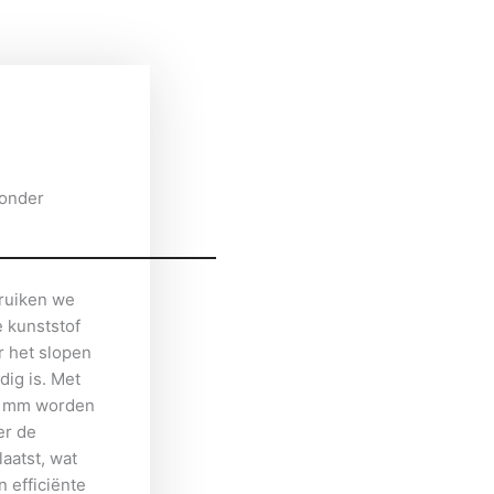
onder
bruiken we
e kunststof
 het slopen
dig is. Met
 4 mm worden
er de
aatst, wat
n efficiënte