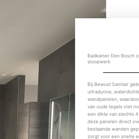
Badkamer Den Bosch z
sloopwerk
Bij Bewust Sanitair ge
ultradunne, waterdicht
wandpanelen, waardoor
van oude tegels niet no
een dikte van slechts
deze panelen direct ov
bestaande wanden gepl
zorgt voor een snelle e