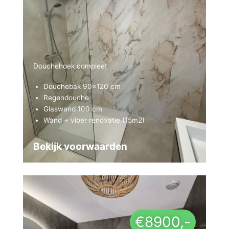
Douchehoek compleet
Douchebak 90×120 cm
Regendouche
Glaswand 100 cm
Wand + vloer renovatie (15m2)
Bekijk voorwaarden
€8900,-