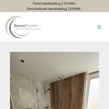
Ga
Toilet aanbieding | €2499,-
naar
Douchehoek aanbieding | €1999,-
de
inhoud