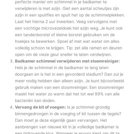
perfecte manier om schimmel in je badkamer te
verwijderen is met azijn. Giet een aantal scheutjes zijn
azijn in een spuitfles en spuit het op de schimmelplekken.
Laat het hierna 2 uur inwerken. Veeg vervolgens met
een vochtige microvezeldoek het azijn weg. Je kunt ook
een tandenborstel of kleine borstel gebruiken om de
hoekjes te bewerken. Spoel af met wat water om alles
volledig schoon te krijgen. Tip: zet alle ramen en deuren
open om de vieze geur sneller te laten verdwijnen.
Badkamer schimmel verwijderen met stoomreiniger:
Heb je de schimmel in de badkamer te lang laten
doorgaan en is het in een gevorderd stadium? Dan zul je
meer nodig hebben dan alleen azijn. Je kunt bijvoorbeeld
gebruik maken van een stoomreiniger. Een stoomreiniger
maakt het water zo warm dat het tot wel 99% van alle
bacteriën kan doden.
Vervang de kit of voegen:
Is je schimmel grondig
binnengedrongen in de voeging of kit tussen de tegels?
Dan moet je deze eigenlijk gaan vervangen. Het
aanbrengen van nieuwe kit in je volledige badkamer is
een tijdrovende klus. Wanneer je ervoor kiest om dit te