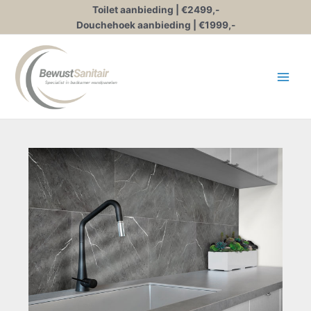
Ga
Toilet aanbieding | €2499,-
naar
Douchehoek aanbieding | €1999,-
de
inhoud