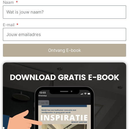
Naam
E-mail
Ontvang E-book