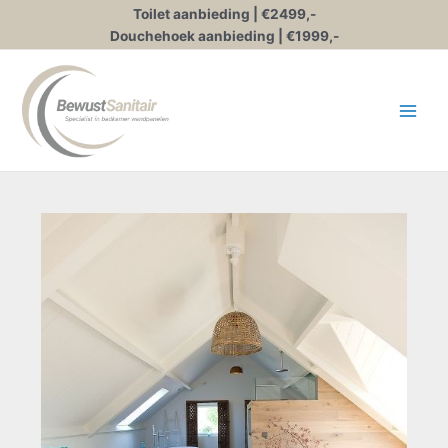
Ga
Toilet aanbieding | €2499,-
naar
Douchehoek aanbieding | €1999,-
de
inhoud