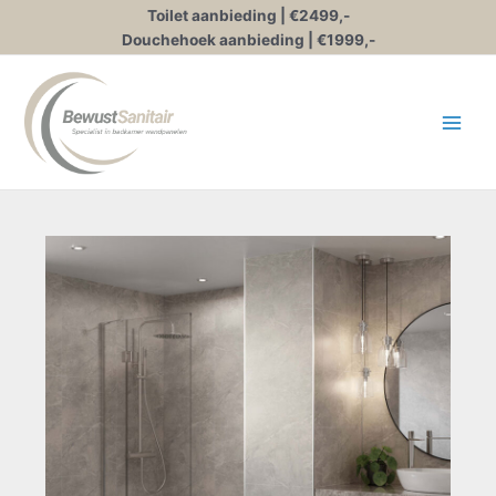
Ga
Toilet aanbieding | €2499,-
naar
Douchehoek aanbieding | €1999,-
de
inhoud