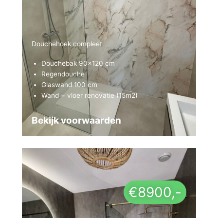
Douchehoek compleet
Douchebak 90×120 cm
Regendouche
Glaswand 100 cm
Wand + vloer renovatie (15m2)
Bekijk voorwaarden
€8900,-