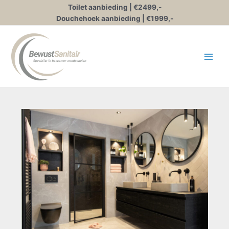
Ga
Toilet aanbieding | €2499,-
naar
Douchehoek aanbieding | €1999,-
de
inhoud