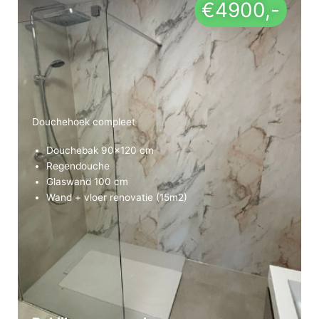
€4900,-
Douchehoek compleet
Douchebak 90×120 cm
Regendouche
Glaswand 100 cm
Wand + vloer renovatie (15m2)