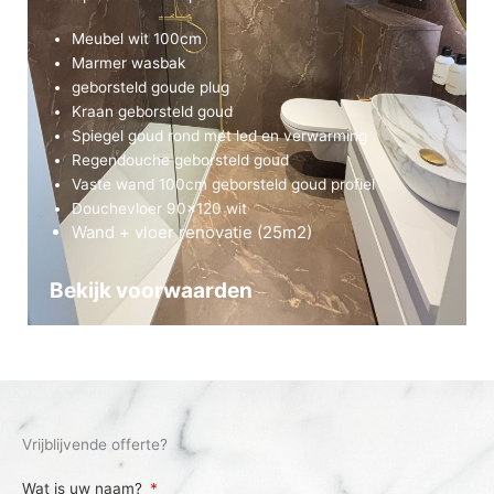
Meubel wit 100cm
Marmer wasbak
geborsteld goude plug
Kraan geborsteld goud
Spiegel goud rond met led en verwarming
Regendouche geborsteld goud
Vaste wand 100cm geborsteld goud profiel
Douchevloer 90×120 wit
Wand + vloer renovatie (25m2)
Bekijk voorwaarden
Vrijblijvende offerte?
Wat is uw naam?