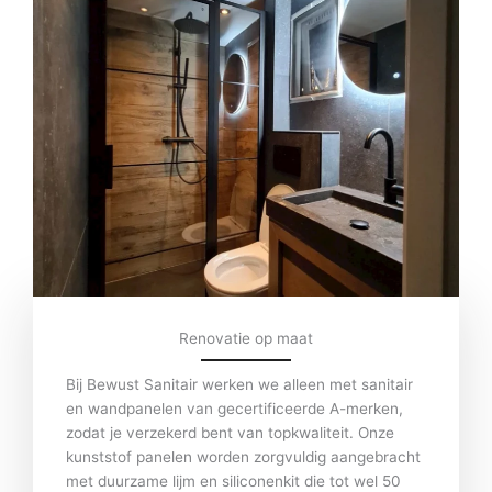
Renovatie op maat
Bij Bewust Sanitair werken we alleen met sanitair
en wandpanelen van gecertificeerde A-merken,
zodat je verzekerd bent van topkwaliteit. Onze
kunststof panelen worden zorgvuldig aangebracht
met duurzame lijm en siliconenkit die tot wel 50