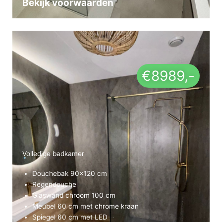
Bekijk voorwaarden
€8989,-
Volledige badkamer
Douchebak 90×120 cm
Regendouche
Glaswand chroom 100 cm
Meubel 60 cm met chrome kraan
Spiegel 60 cm met LED