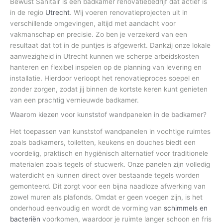
Bewust Sanitair is een badkamer renovatiebedrijf dat actief is
in de regio
Utrecht
. Wij voeren renovatieprojecten uit in
verschillende omgevingen, altijd met aandacht voor
vakmanschap en precisie. Zo ben je verzekerd van een
resultaat dat tot in de puntjes is afgewerkt. Dankzij onze lokale
aanwezigheid in Utrecht kunnen we scherpe arbeidskosten
hanteren en flexibel inspelen op de planning van levering en
installatie. Hierdoor verloopt het renovatieproces soepel en
zonder zorgen, zodat jij binnen de kortste keren kunt genieten
van een prachtig vernieuwde badkamer.
Waarom kiezen voor kunststof wandpanelen in de badkamer?
Het toepassen van kunststof wandpanelen in vochtige ruimtes
zoals badkamers, toiletten, keukens en douches biedt een
voordelig, praktisch en hygiënisch alternatief voor traditionele
materialen zoals tegels of stucwerk. Onze panelen zijn volledig
waterdicht en kunnen direct over bestaande tegels worden
gemonteerd. Dit zorgt voor een bijna naadloze afwerking van
zowel muren als plafonds. Omdat er geen voegen zijn, is het
onderhoud eenvoudig en wordt de vorming van
schimmels en
bacteriën
voorkomen, waardoor je ruimte langer schoon en fris