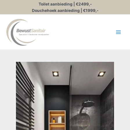
Ga
Toilet aanbieding | €2499,-
naar
Douchehoek aanbieding | €1999,-
de
inhoud