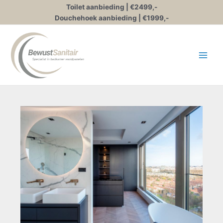
Ga
Toilet aanbieding | €2499,-
naar
Douchehoek aanbieding | €1999,-
de
inhoud